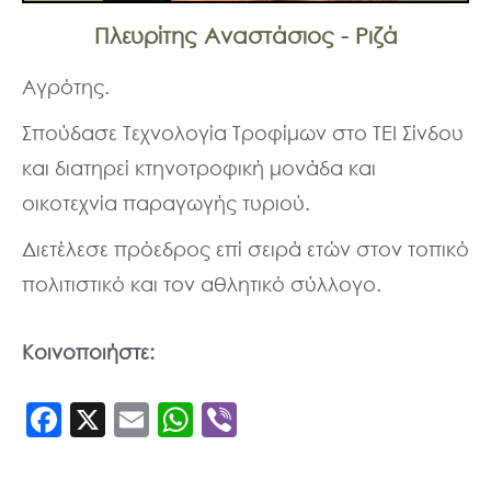
Πλευρίτης Αναστάσιος - Ριζά
Αγρότης.
Σπούδασε Τεχνολογία Τροφίμων στο ΤΕΙ Σίνδου
και διατηρεί κτηνοτροφική μονάδα και
οικοτεχνία παραγωγής τυριού.
Διετέλεσε πρόεδρος επί σειρά ετών στον τοπικό
πολιτιστικό και τον αθλητικό σύλλογο.
Κοινοποιήστε:
F
X
E
W
Vi
a
m
h
b
c
ai
a
er