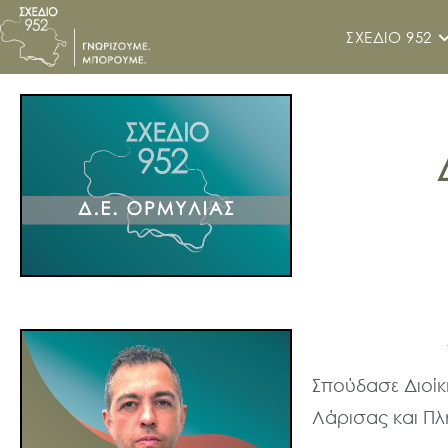
ΣΧΕΔΙΟ 952
Νέα
Σπούδασε Διοίκ
Λάρισας και Π