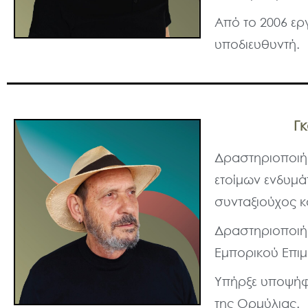
Από το 2006 ερ
υποδιευθυντή.
Γ
Δραστηριοποιήθ
ετοίμων ενδυμά
συνταξιούχος κ
Δραστηριοποιήθ
Εμπορικού Επιμ
Υπήρξε υποψήφι
της Ορμύλιας.