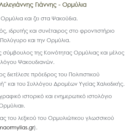
Λελεγιάννης Γιάννης - Ορμύλια
 Ορμύλια και ζει στα Ψακούδια.
ός, ιδρυτής και συνέταιρος στο φροντιστήριο
 Πολύγυρο και την Ορμύλια.
ος σύμβουλος της Κοινότητας Ορμύλιας και μέλος
υλλόγου Ψακουδιανών.
ος διετέλεσε πρόεδρος του Πολιτιστικού
” και του Συλλόγου Δρομέων Υγείας Χαλκιδικής.
γραφικό ιστορικό και ενημερωτικό ιστολόγιο
Ορμύλια».
ας του λεξικού του Ορμυλιώτικου γλωσσικού
maormylias.gr
).