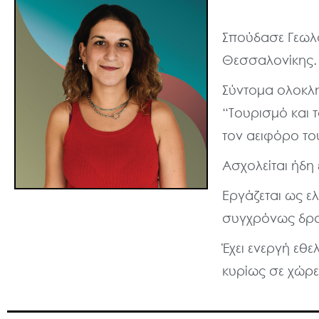
Σπούδασε Γεωλο
Θεσσαλονίκης.
Σύντομα ολοκλη
“Τουρισμό και τ
τον αειφόρο το
Ασχολείται ήδη 
Εργάζεται ως ε
συγχρόνως δρασ
Έχει ενεργή εθε
κυρίως σε χώρε