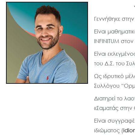
Γεννήθηκε στην
Είναι μαθηματικ
INFINITUM στον
Είναι εκλεγμέν
του Δ.Σ. του Σ
Ως ιδρυτικό μέλ
Συλλόγου “Ορμή
Διατηρεί το λαο
«Σαματάς στην 
Είναι συγγραφέ
ιδιώματος (
idio